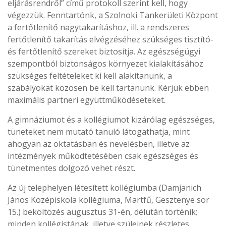
eljárásrendről” című protokoll szerint kell, hogy
végezzük. Fenntartónk, a Szolnoki Tankerületi Központ
a fertőtlenítő nagytakarításhoz, ill. a rendszeres
fertőtlenítő takarítás elvégzéséhez szükséges tisztító-
és fertőtlenítő szereket biztosítja. Az egészségügyi
szempontból biztonságos környezet kialakításához
szükséges feltételeket ki kell alakítanunk, a
szabályokat közösen be kell tartanunk. Kérjük ebben
maximális partneri együttműködéseteket.
A gimnáziumot és a kollégiumot kizárólag egészséges,
tüneteket nem mutató tanuló látogathatja, mint
ahogyan az oktatásban és nevelésben, illetve az
intézmények működtetésében csak egészséges és
tünetmentes dolgozó vehet részt.
Az új telephelyen létesített kollégiumba (Damjanich
János Középiskola kollégiuma, Martfű, Gesztenye sor
15.) beköltözés augusztus 31-én, délután történik;
minden kollégistának, illetve szüleinek részletes