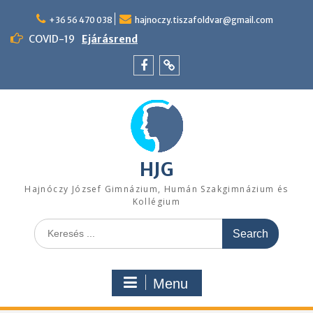
Skip
to
+36 56 470 038
hajnoczy.tiszafoldvar@gmail.com
content
COVID-19
Ejárásrend
Menü
Felvételi
tétel
pontszámítás
HJG
Hajnóczy József Gimnázium, Humán Szakgimnázium és
Kollégium
Search
for:
Menu