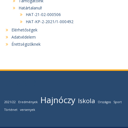
Támogatóink
Határtalanul!
HAT-21-02-000506
HAT-KP-2-2021/1-000492
Elérhetőségek
Adatvédelem
Érettségizőknek
Címkefelhő
Hajnóczy
Iskola
2021/22
Eredmények
Országos
Sport
Történet
versenyek