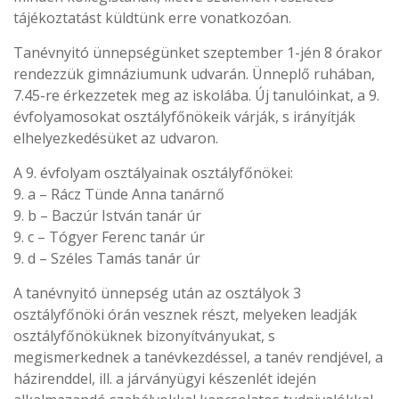
tájékoztatást küldtünk erre vonatkozóan.
Tanévnyitó ünnepségünket szeptember 1-jén 8 órakor
rendezzük gimnáziumunk udvarán. Ünneplő ruhában,
7.45-re érkezzetek meg az iskolába. Új tanulóinkat, a 9.
évfolyamosokat osztályfőnökeik várják, s irányítják
elhelyezkedésüket az udvaron.
A 9. évfolyam osztályainak osztályfőnökei:
9. a – Rácz Tünde Anna tanárnő
9. b – Baczúr István tanár úr
9. c – Tógyer Ferenc tanár úr
9. d – Széles Tamás tanár úr
A tanévnyitó ünnepség után az osztályok 3
osztályfőnöki órán vesznek részt, melyeken leadják
osztályfőnöküknek bizonyítványukat, s
megismerkednek a tanévkezdéssel, a tanév rendjével, a
házirenddel, ill. a járványügyi készenlét idején