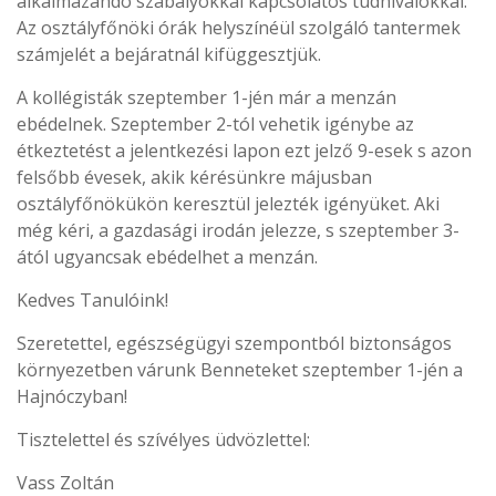
alkalmazandó szabályokkal kapcsolatos tudnivalókkal.
Az osztályfőnöki órák helyszínéül szolgáló tantermek
számjelét a bejáratnál kifüggesztjük.
A kollégisták szeptember 1-jén már a menzán
ebédelnek. Szeptember 2-tól vehetik igénybe az
étkeztetést a jelentkezési lapon ezt jelző 9-esek s azon
felsőbb évesek, akik kérésünkre májusban
osztályfőnökükön keresztül jelezték igényüket. Aki
még kéri, a gazdasági irodán jelezze, s szeptember 3-
ától ugyancsak ebédelhet a menzán.
Kedves Tanulóink!
Szeretettel, egészségügyi szempontból biztonságos
környezetben várunk Benneteket szeptember 1-jén a
Hajnóczyban!
Tisztelettel és szívélyes üdvözlettel:
Vass Zoltán