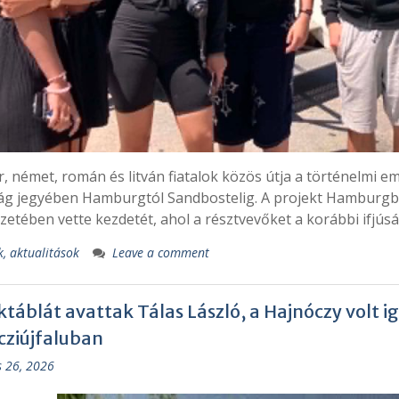
 német, román és litván fiatalok közös útja a történelmi em
ág jegyében Hamburgtól Sandbostelig. A projekt Hamburgban
zetében vette kezdetét, ahol a résztvevőket a korábbi ifjús
k, aktualitások
Leave a comment
táblát avattak Tálas László, a Hajnóczy volt ig
ziújfaluban
s 26, 2026