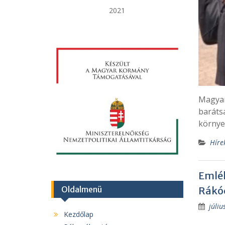
2021
Magyar,
baráts
környe
Híre
Emlék
Oldalmenü
Rákóc
júliu
Kezdőlap