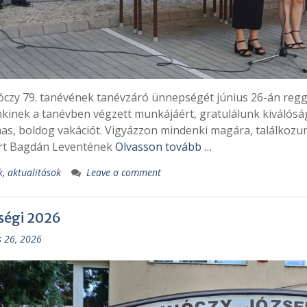
óczy 79. tanévének tanévzáró ünnepségét június 26-án regg
kinek a tanévben végzett munkájáért, gratulálunk kiválósá
mas, boldog vakációt. Vigyázzon mindenki magára, találkozu
rt Bagdán Leventének
Olvasson tovább …
k, aktualitások
Leave a comment
ségi 2026
s 26, 2026