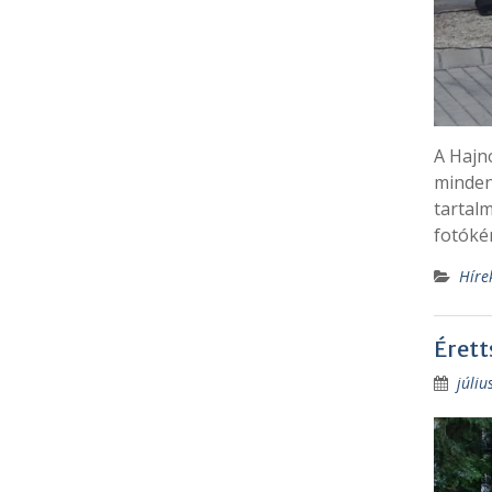
A Hajn
minden
tartal
fotóké
Híre
Érett
júliu