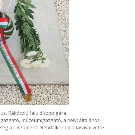
us, Rákócziújfalu díszpolgára
igazgató, múzeumigazgató, a helyi általános
nepség a Tiszamenti Népdalkör előadásával vette