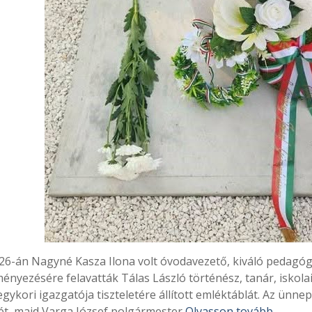
 26-án Nagyné Kasza Ilona volt óvodavezető, kiváló pedagóg
ényezésére felavatták Tálas László történész, tanár, iskola
egykori igazgatója tiszteletére állított emléktáblát. Az ün
ét, majd Varga József polgármester
Olvasson tovább …