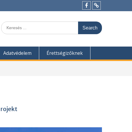
Menü
Felvételi
tétel
pontszámítás
Search
for:
Adatvédelem
Érettségizőknek
projekt