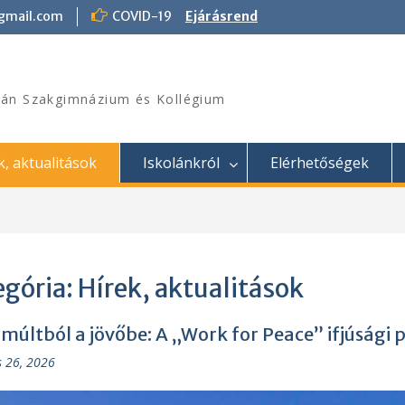
@gmail.com
COVID-19
Ejárásrend
án Szakgimnázium és Kollégium
k, aktualitások
Iskolánkról
Elérhetőségek
egória:
Hírek, aktualitások
 múltból a jövőbe: A „Work for Peace” ifjúsági 
s 26, 2026