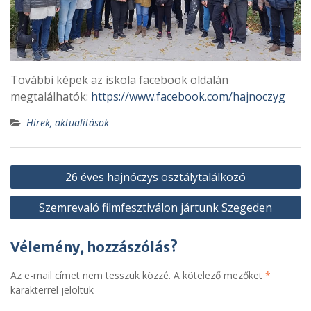
További képek az iskola facebook oldalán
megtalálhatók:
https://www.facebook.com/hajnoczyg
Hírek, aktualitások
Bejegyzés
26 éves hajnóczys osztálytalálkozó
navigáció
Szemrevaló filmfesztiválon jártunk Szegeden
Vélemény, hozzászólás?
Az e-mail címet nem tesszük közzé.
A kötelező mezőket
*
karakterrel jelöltük