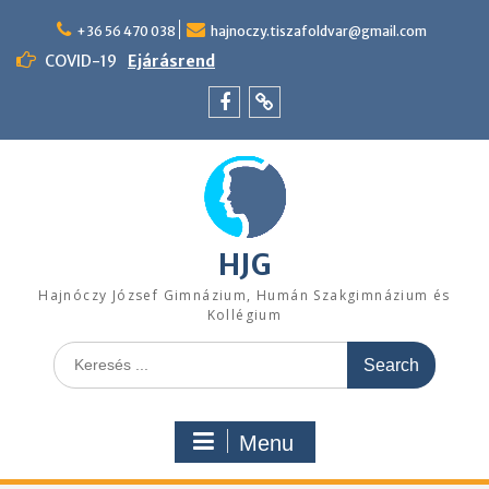
Skip
to
+36 56 470 038
hajnoczy.tiszafoldvar@gmail.com
content
COVID-19
Ejárásrend
Menü
Felvételi
tétel
pontszámítás
HJG
Hajnóczy József Gimnázium, Humán Szakgimnázium és
Kollégium
Search
for:
Menu