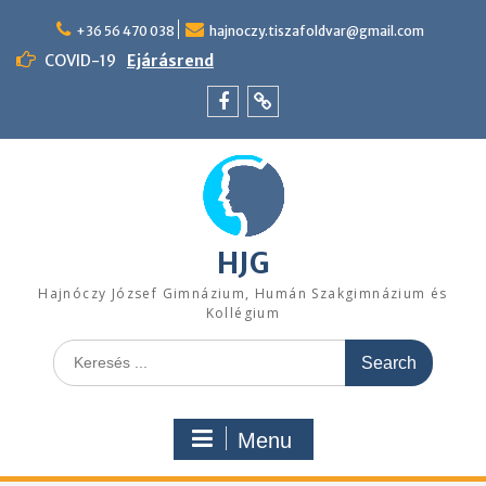
Skip
to
+36 56 470 038
hajnoczy.tiszafoldvar@gmail.com
content
COVID-19
Ejárásrend
Menü
Felvételi
tétel
pontszámítás
HJG
Hajnóczy József Gimnázium, Humán Szakgimnázium és
Kollégium
Search
for:
Menu