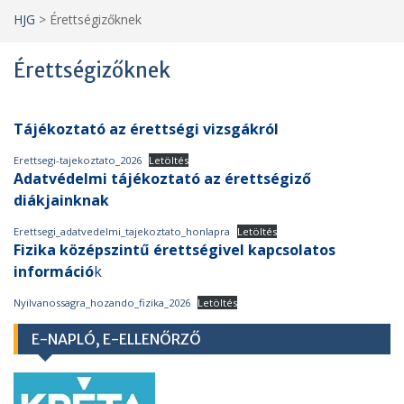
HJG
>
Érettségizőknek
Érettségizőknek
Tájékoztató az érettségi vizsgákról
Erettsegi-tajekoztato_2026
Letöltés
Adatvédelmi tájékoztató az érettségiző
diákjainknak
Erettsegi_adatvedelmi_tajekoztato_honlapra
Letöltés
Fizika középszintű érettségivel kapcsolatos
információ
k
Nyilvanossagra_hozando_fizika_2026
Letöltés
E-NAPLÓ, E-ELLENŐRZŐ