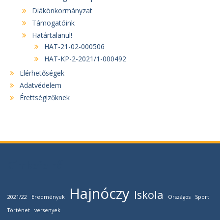
Diákönkormányzat
Támogatóink
Határtalanul!
HAT-21-02-000506
HAT-KP-2-2021/1-000492
Elérhetőségek
Adatvédelem
Érettségizőknek
Címkefelhő
Hajnóczy
Iskola
2021/22
Eredmények
Országos
Sport
Történet
versenyek