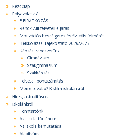
Kezdőlap
Pályaválasztás
BEIRATKOZÁS
Rendkívüli felvételi eljárás
Motivációs beszélgetés és fizikális felmérés
Beiskolázási tájékoztató 2026/2027
Képzési rendszerünk
Gimnázium
Szakgimnázium
Szakképzés
Felvételi pontszámítás
Merre tovább? Kisfilm iskolánkról
Hírek, aktualitások
Iskolánkról
Fenntartónk
Az iskola története
Az iskola bemutatása
Alapítvány