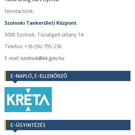
Fenntartónk:
Szolnoki Tankerületi Központ
5000 Szolnok, Tiszaligeti sétány 14.
Telefon: +36 (56) 795-236
E-mail:
szolnok@kk.gov.hu
E-NAPLÓ, E-ELLENŐRZŐ
E-ÜGYINTÉZÉS