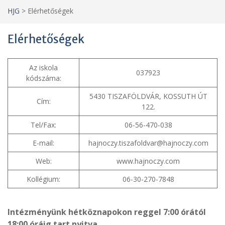
HJG
>
Elérhetőségek
Elérhetőségek
Az iskola
037923
kódszáma:
5430 TISZAFÖLDVÁR, KOSSUTH ÚT
Cím:
122.
Tel/Fax:
06-56-470-038
E-mail:
hajnoczy.tiszafoldvar@hajnoczy.com
Web:
www.hajnoczy.com
Kollégium:
06-30-270-7848
Intézményünk hétköznapokon reggel 7:00 órától
18:00 óráig tart nyitva
.