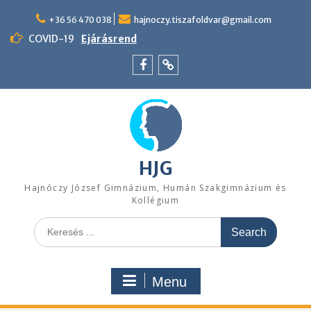
Skip
to
+36 56 470 038
hajnoczy.tiszafoldvar@gmail.com
content
COVID-19
Ejárásrend
Menü
Felvételi
tétel
pontszámítás
HJG
Hajnóczy József Gimnázium, Humán Szakgimnázium és
Kollégium
Search
for:
Menu