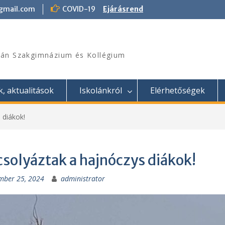
@gmail.com
COVID-19
Ejárásrend
án Szakgimnázium és Kollégium
k, aktualitások
Iskolánkról
Elérhetőségek
 diákok!
csolyáztak a hajnóczys diákok!
mber 25, 2024
administrator