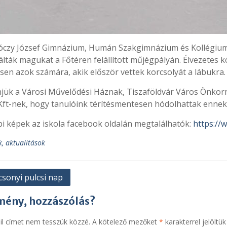
czy József Gimnázium, Humán Szakgimnázium és Kollégium 9. a,
álták magukat a Főtéren felállított műjégpályán. Élvezetes 
sen azok számára, akik először vettek korcsolyát a lábukra.
jük a Városi Művelődési Háznak, Tiszaföldvár Város Önko
Kft-nek, hogy tanulóink térítésmentesen hódolhattak ennek a
i képek az iskola facebook oldalán megtalálhatók:
https://
k, aktualitások
yzés
csonyi pulcsi nap
áció
mény, hozzászólás?
il címet nem tesszük közzé.
A kötelező mezőket
*
karakterrel jelöltük