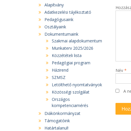
Alapítvány
Hozzás
Adatkezelési tájékoztató
Pedagógusaink
Osztályaink
Dokumentumaink
Szakmai alapdokumentum
Munkaterv 2025/2026
Közzétételi lista
Pedagógiai program
Házirend
Név
*
SZMSZ
Letölthető nyomtatványok
A n
Közösségi szolgálat
Országos
kompetenciamérés
Diákönkormányzat
Támogatóink
Határtalanul!