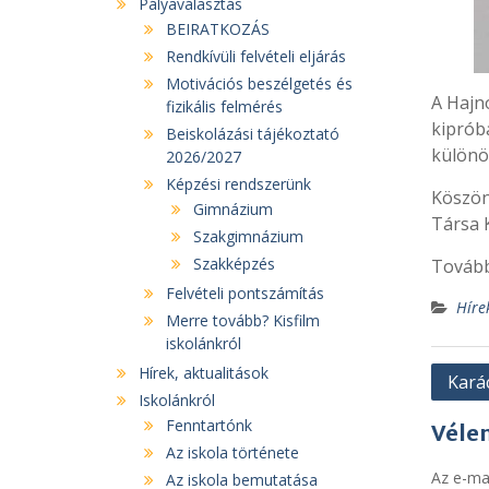
Pályaválasztás
BEIRATKOZÁS
Rendkívüli felvételi eljárás
Motivációs beszélgetés és
A Hajnó
fizikális felmérés
kiprób
Beiskolázási tájékoztató
különö
2026/2027
Képzési rendszerünk
Köszön
Gimnázium
Társa 
Szakgimnázium
Szakképzés
Tovább
Felvételi pontszámítás
Híre
Merre tovább? Kisfilm
iskolánkról
Hírek, aktualitások
Bejeg
Kará
Iskolánkról
navig
Fenntartónk
Véle
Az iskola története
Az e-ma
Az iskola bemutatása