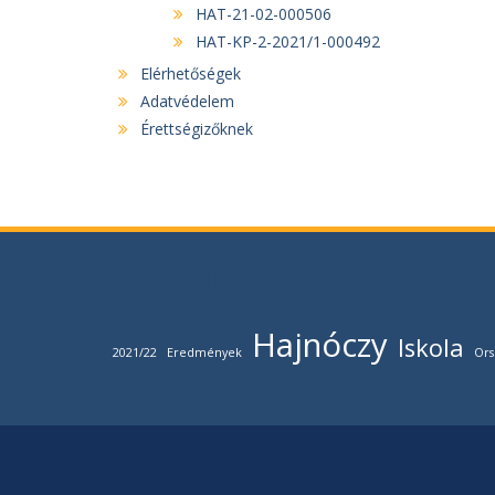
HAT-21-02-000506
HAT-KP-2-2021/1-000492
Elérhetőségek
Adatvédelem
Érettségizőknek
Címkefelhő
Hajnóczy
Iskola
2021/22
Eredmények
Ors