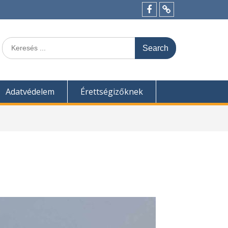
Menü
Felvételi
tétel
pontszámítás
Search
for:
Adatvédelem
Érettségizőknek