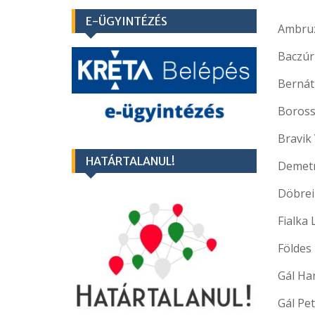
E-ÜGYINTÉZÉS
Ambruz
Baczúr
Bernát
Boross
Bravik
HATÁRTALANUL!
Demetr
Döbrei
Fialka 
Földes 
Gál Ha
Gál Pe