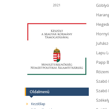
Göblyö
2021
Harang
Heged
Hornyik
Juhász
Lapu L
Papp 
Rózemb
Szabó 
Szabó 
Oldalmenü
Székel
Kezdőlap