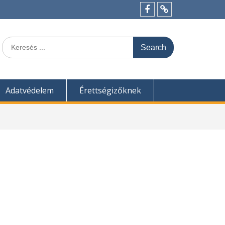
Menü
Felvételi
tétel
pontszámítás
Search
for:
Adatvédelem
Érettségizőknek