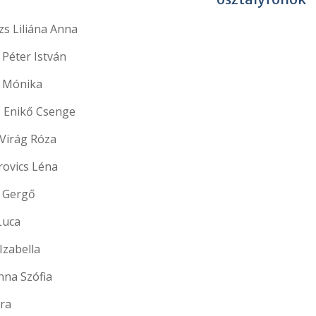
s Liliána Anna
 Péter István
 Mónika
 Enikő Csenge
 Virág Róza
ovics Léna
 Gergő
Luca
Izabella
nna Szófia
tra