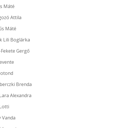
s Máté
ozó Attila
űs Máté
 Lili Boglárka
-Fekete Gergő
evente
Botond
erczki Brenda
Lara Alexandra
Lotti
y Vanda