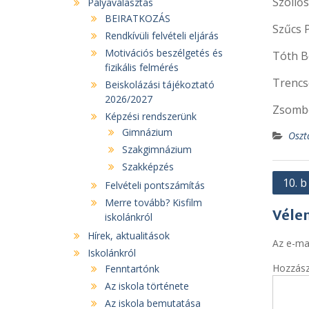
Szöllős
Pályaválasztás
BEIRATKOZÁS
Szűcs 
Rendkívüli felvételi eljárás
Motivációs beszélgetés és
Tóth B
fizikális felmérés
Trencs
Beiskolázási tájékoztató
2026/2027
Zsombo
Képzési rendszerünk
Gimnázium
Oszt
Szakgimnázium
Szakképzés
Bejeg
10. b
Felvételi pontszámítás
navig
Merre tovább? Kisfilm
Véle
iskolánkról
Hírek, aktualitások
Az e-ma
Iskolánkról
Hozzás
Fenntartónk
Az iskola története
Az iskola bemutatása