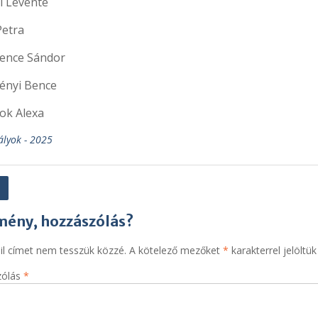
i Levente
Petra
ence Sándor
ényi Bence
k Alexa
ályok - 2025
yzés
áció
mény, hozzászólás?
il címet nem tesszük közzé.
A kötelező mezőket
*
karakterrel jelöltük
zólás
*