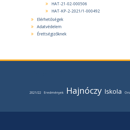
HAT-21-02-000506
HAT-KP-2-2021/1-000492
Elérhetőségek
Adatvédelem
Érettségizőknek
Címkefelhő
Hajnóczy
Iskola
2021/22
Eredmények
Ors