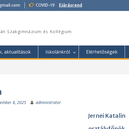
@gmail.com
COVID-19
Ejárásrend
án Szakgimnázium és Kollégium
k, aktualitások
Iskolánkról
Elérhetőségek
a
tember 8, 2025
administrator
Jernei Katalin
osztályfőnök