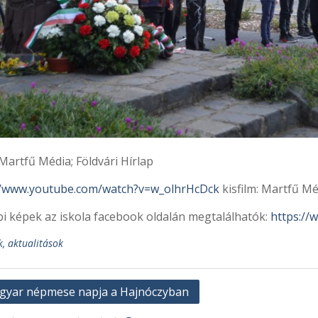
Martfű Média; Földvári Hírlap
//www.youtube.com/watch?v=w_olhrHcDck
kisfilm: Martfű Mé
i képek az iskola facebook oldalán megtalálhatók:
https://
k, aktualitások
yzés
gyar népmese napja a Hajnóczyban
áció