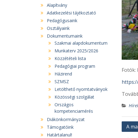
Alapítvány
Adatkezelési tájékoztató
Pedagógusaink
Osztályaink
Dokumentumaink
Szakmai alapdokumentum
Munkaterv 2025/2026
Közzétételi lista
Pedagógiai program
Fotók: 
Házirend
https:
SZMSZ
Letölthető nyomtatványok
Tovább
Közösségi szolgálat
Országos
Híre
kompetenciamérés
Diákönkormányzat
Bejeg
A ma
Támogatóink
navig
Határtalanul!