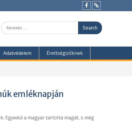
Menü
Felvételi
tétel
pontszámítás
Search
for:
Adatvédelem
Érettségizőknek
anúk emléknapján
k. Egyedül a magyar tartotta magát, s még