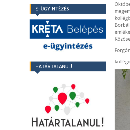
Októbe
E-ÜGYINTÉZÉS
megeml
kollégi
Borbál
emlékez
Közösen
Forgón
kollég
HATÁRTALANUL!