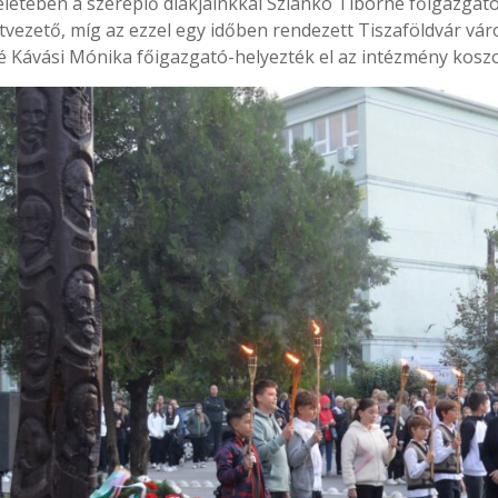
eletében a szereplő diákjainkkal Szlankó Tiborné főigazgat
tvezető, míg az ezzel egy időben rendezett Tiszaföldvár vá
 Kávási Mónika főigazgató-helyezték el az intézmény koszo