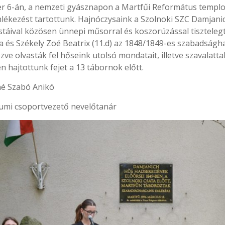
r 6-án, a nemzeti gyásznapon a Martfűi Református templo
ékezést tartottunk. Hajnóczysaink a Szolnoki SZC Damjanic
stáival közösen ünnepi műsorral és koszorúzással tisztelegt
a és Székely Zoé Beatrix (11.d) az 1848/1849-es szabadságh
ve olvasták fel hőseink utolsó mondatait, illetve szavalattal
 hajtottunk fejet a 13 tábornok előtt.
é Szabó Anikó
iumi csoportvezető nevelőtanár