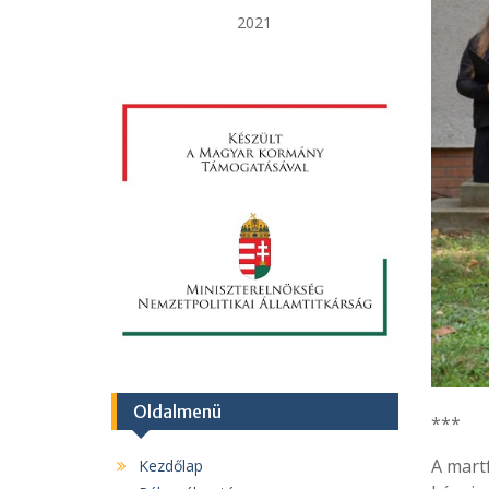
2021
Oldalmenü
***
A mart
Kezdőlap