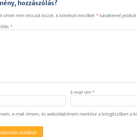
mény, hozzászólás?
il címet nem tesszük közzé.
A kötelező mezőket
*
karakterrel jelöltük
zólás
*
E-mail cím
*
evem, e-mail címem, és weboldalcímem mentése a böngészőben a k