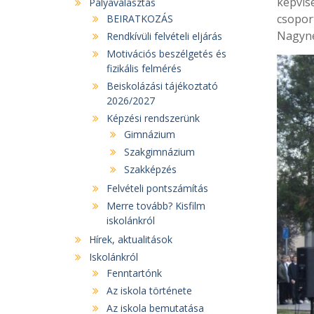
képvis
Pályaválasztás
csopor
BEIRATKOZÁS
Nagyné
Rendkívüli felvételi eljárás
Motivációs beszélgetés és
fizikális felmérés
Beiskolázási tájékoztató
2026/2027
Képzési rendszerünk
Gimnázium
Szakgimnázium
Szakképzés
Felvételi pontszámítás
Merre tovább? Kisfilm
iskolánkról
Hírek, aktualitások
Iskolánkról
Fenntartónk
Az iskola története
Az iskola bemutatása