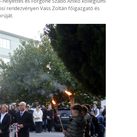
ó-helyettes és Forgóné Szabó Anikó kollégiumi
rosi rendezvényen Vass Zoltán főigazgató és
rúját.