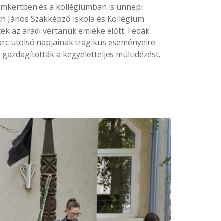
mkertben és a kollégiumban is ünnepi
h János Szakképző Iskola és Kollégium
ek az aradi vértanúk emléke előtt. Fedák
arc utolsó napjainak tragikus eseményeire
 gazdagították a kegyeletteljes múltidézést.