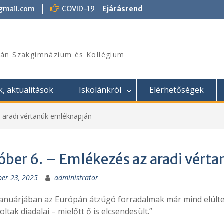
@gmail.com
COVID-19
Ejárásrend
án Szakgimnázium és Kollégium
k, aktualitások
Iskolánkról
Elérhetőségek
 aradi vértanúk emléknapján
óber 6. – Emlékezés az aradi vért
ber 23, 2025
administrator
januárjában az Európán átzúgó forradalmak már mind elülte
oltak diadalai – mielőtt ő is elcsendesült.”