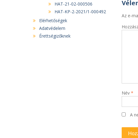
Véle
HAT-21-02-000506
HAT-KP-2-2021/1-000492
Az e-ma
Elérhetőségek
Hozzás
Adatvédelem
Érettségizőknek
Név
*
A n