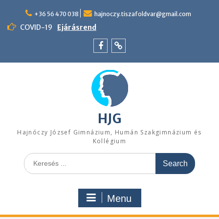
Skip
to
+36 56 470 038
hajnoczy.tiszafoldvar@gmail.com
content
COVID-19
Ejárásrend
Menü
Felvételi
tétel
pontszámítás
HJG
Hajnóczy József Gimnázium, Humán Szakgimnázium és
Kollégium
Search
for:
Menu