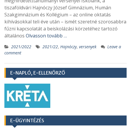
meghirdetetttanulmányi versenyei Iskolánk, a
tiszaföldvári Hajnóczy József Gimnázium, Humán
Szakgimnázium és Kollégium – az online oktatás
kihívásokkal teli éve után – ismét szeretné szorosabbra
fűzni kapcsolatát a beiskolázási körzetéhez tartozó
általános
Olvasson tovább …
2021/2022
2021/22
,
Hajnóczy
,
versenyek
Leave a
comment
E-NAPLÓ, E-ELLENŐRZŐ
E-ÜGYINTÉZÉS